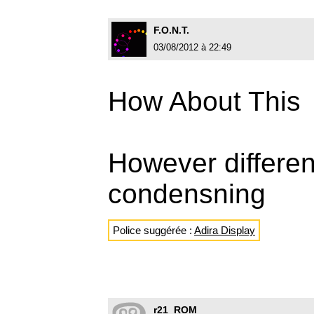
F.O.N.T.
03/08/2012 à 22:49
How About This
However differen
condensning
Police suggérée :
Adira Display
r21_ROM