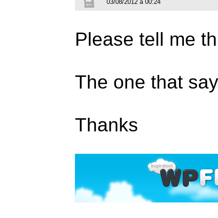
03/08/2012 à 00:24
Please tell me th
The one that s
Thanks