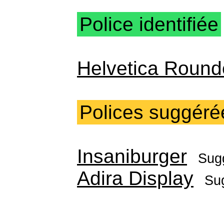
Police identifiée
Helvetica Round
Polices suggéré
Insaniburger
Sug
Adira Display
Su