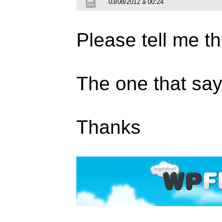
03/08/2012 à 00:24
Please tell me th
The one that s
Thanks