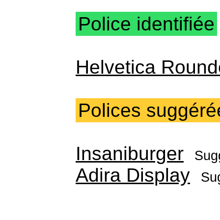
Police identifiée
Helvetica Round
Polices suggéré
Insaniburger
Sug
Adira Display
Su