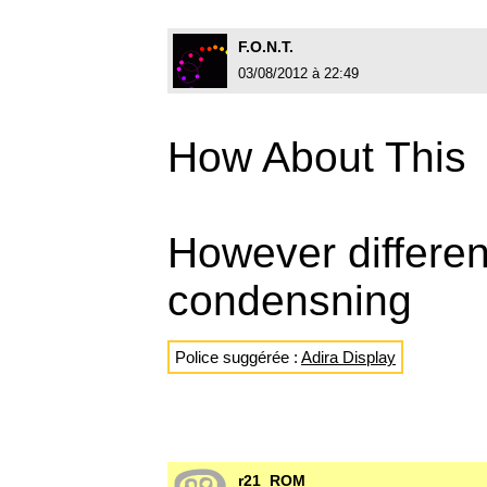
F.O.N.T.
03/08/2012 à 22:49
How About This
However differen
condensning
Police suggérée :
Adira Display
r21_ROM