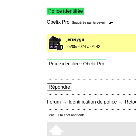
Police identifiée
Obelix Pro
Suggérée par
jerseygirl
jerseygirl
25/05/2024 à 04:42
Police identifiée : Obelix Pro
Répondre
→
→
Forum
Identification de police
Retou
Liens :
On snot and fonts