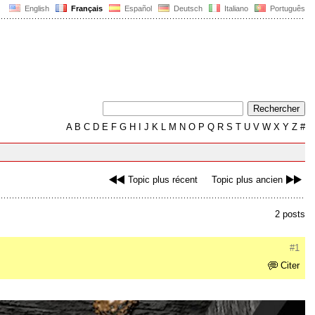
English
Français
Español
Deutsch
Italiano
Português
A
B
C
D
E
F
G
H
I
J
K
L
M
N
O
P
Q
R
S
T
U
V
W
X
Y
Z
#
Topic plus récent
Topic plus ancien
2 posts
#1
Citer