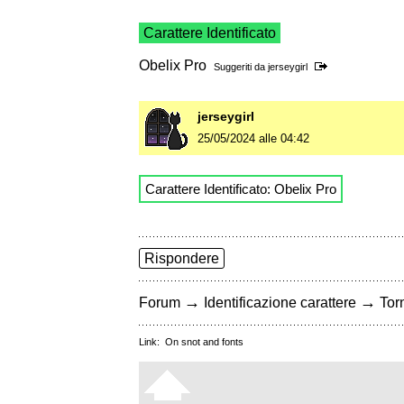
Carattere Identificato
Obelix Pro
Suggeriti da
jerseygirl
jerseygirl
25/05/2024 alle 04:42
Carattere Identificato: Obelix Pro
Rispondere
→
→
Forum
Identificazione carattere
Torn
Link:
On snot and fonts