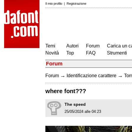
Il mio profilo
|
Registrazione
Temi
Autori
Forum
Carica un c
Novità
Top
FAQ
Strumenti
Forum
→
→
Forum
Identificazione carattere
Torn
where font???
The speed
25/05/2024 alle 04:23