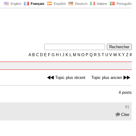
English
Français
Español
Deutsch
Italiano
Português
A
B
C
D
E
F
G
H
I
J
K
L
M
N
O
P
Q
R
S
T
U
V
W
X
Y
Z
#
Topic plus récent
Topic plus ancien
4 posts
#1
Citer