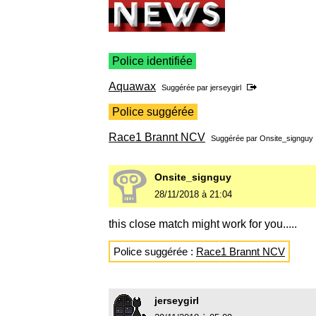
Police identifiée
Aquawax
Suggérée par
jerseygirl
Police suggérée
Race1 Brannt NCV
Suggérée par
Onsite_signguy
Onsite_signguy
28/11/2018 à 21:04
this close match might work for you.....
Police suggérée :
Race1 Brannt NCV
jerseygirl