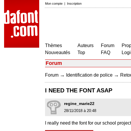
Mon compte
|
Inscription
Thèmes
Auteurs
Forum
Prop
Nouveautés
Top
FAQ
Logi
Forum
→
→
Forum
Identification de police
Retou
I NEED THE FONT ASAP
regine_marie22
28/11/2018 à 20:48
I really need the font for our school projec