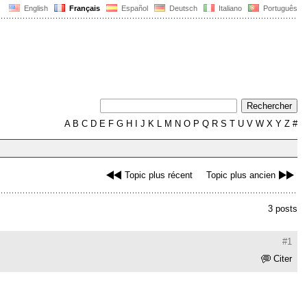
English
Français
Español
Deutsch
Italiano
Português
A
B
C
D
E
F
G
H
I
J
K
L
M
N
O
P
Q
R
S
T
U
V
W
X
Y
Z
#
Topic plus récent
Topic plus ancien
3 posts
#1
Citer