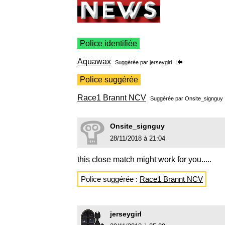
Police identifiée
Aquawax
Suggérée par
jerseygirl
Police suggérée
Race1 Brannt NCV
Suggérée par
Onsite_signguy
Onsite_signguy
28/11/2018 à 21:04
this close match might work for you.....
Police suggérée :
Race1 Brannt NCV
jerseygirl