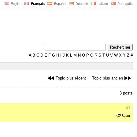
English
Français
Español
Deutsch
Italiano
Português
A
B
C
D
E
F
G
H
I
J
K
L
M
N
O
P
Q
R
S
T
U
V
W
X
Y
Z
#
Topic plus récent
Topic plus ancien
3 posts
#1
Citer