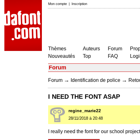
Mon compte
|
Inscription
Thèmes
Auteurs
Forum
Prop
Nouveautés
Top
FAQ
Logi
Forum
→
→
Forum
Identification de police
Retou
I NEED THE FONT ASAP
regine_marie22
28/11/2018 à 20:48
I really need the font for our school projec