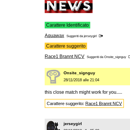
Carattere Identificato
Aquawax
Suggeriti da
jerseygirl
Carattere suggerito
Race1 Brannt NCV
Suggeriti da
Onsite_signguy
Onsite_signguy
28/11/2018 alle 21:04
this close match might work for you.....
Carattere suggerito:
Race1 Brannt NCV
jerseygirl