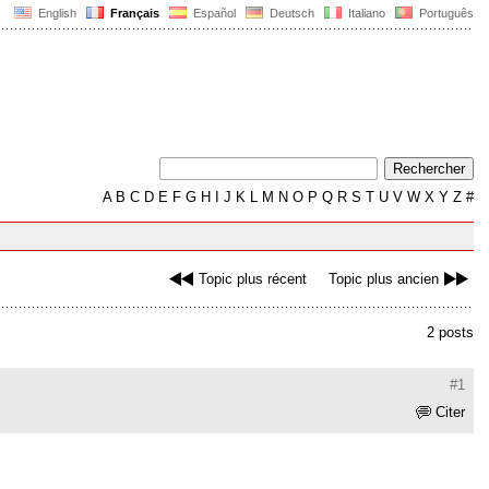
English
Français
Español
Deutsch
Italiano
Português
A
B
C
D
E
F
G
H
I
J
K
L
M
N
O
P
Q
R
S
T
U
V
W
X
Y
Z
#
Topic plus récent
Topic plus ancien
2 posts
#1
Citer