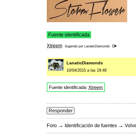
Fuente identificada
Xtreem
Sugerido por
LanaticDiamonds
LanaticDiamonds
10/04/2015 a las 19:48
Fuente identificada:
Xtreem
Responder
→
→
Foro
Identificación de fuentes
Volve