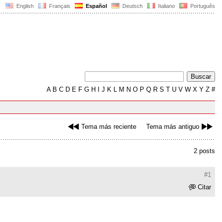
English
Français
Español
Deutsch
Italiano
Português
A
B
C
D
E
F
G
H
I
J
K
L
M
N
O
P
Q
R
S
T
U
V
W
X
Y
Z
#
Tema más reciente
Tema más antiguo
2 posts
#1
Citar