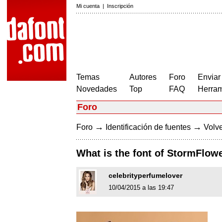
Mi cuenta
|
Inscripción
Temas
Autores
Foro
Enviar
Novedades
Top
FAQ
Herram
Foro
→
→
Foro
Identificación de fuentes
Volve
What is the font of StormFlow
celebrityperfumelover
10/04/2015 a las 19:47