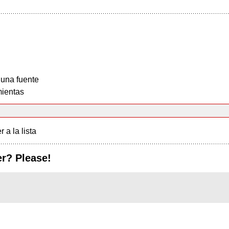
 una fuente
ientas
r a la lista
er? Please!