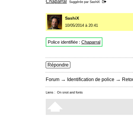
Chaparral
Suggérée par
SashiX
SashiX
10/05/2014 à 20:41
Police identifiée :
Chaparral
Répondre
→
→
Forum
Identification de police
Retou
Liens :
On snot and fonts