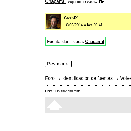
Chaparral
Sugerido por
SashiX
SashiX
10/05/2014 a las 20:41
Fuente identificada:
Chaparral
Responder
→
→
Foro
Identificación de fuentes
Volve
Links:
On snot and fonts