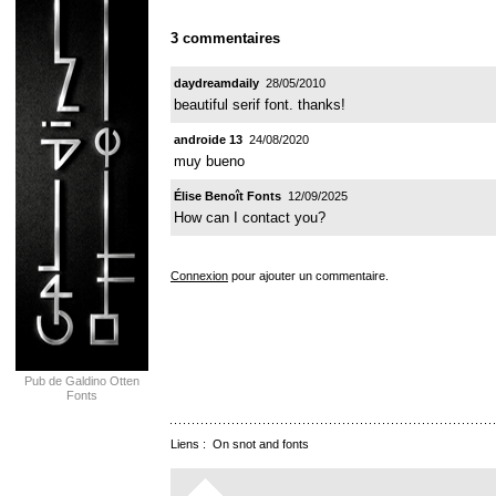
3 commentaires
daydreamdaily
28/05/2010
beautiful serif font. thanks!
androide 13
24/08/2020
muy bueno
Élise Benoît Fonts
12/09/2025
How can I contact you?
Connexion
pour ajouter un commentaire.
Pub de Galdino Otten
Fonts
Liens :
On snot and fonts