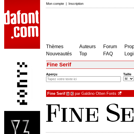
Mon compte
|
Inscription
Thèmes
Auteurs
Forum
Prop
Nouveautés
Top
FAQ
Logi
Fine Serif
Aperçu
Taille
Fine Serif
par
Galdino Otten Fonts
à
€