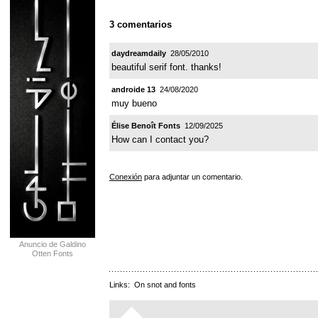
3 comentarios
daydreamdaily
28/05/2010
beautiful serif font. thanks!
androide 13
24/08/2020
muy bueno
Élise Benoît Fonts
12/09/2025
How can I contact you?
Conexión
para adjuntar un comentario.
Anuncio de Galdino
Otten Fonts
Links:
On snot and fonts