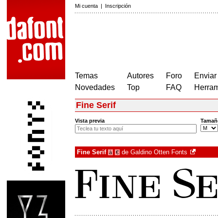
Mi cuenta
|
Inscripción
Temas
Autores
Foro
Enviar
Novedades
Top
FAQ
Herram
Fine Serif
Vista previa
Tamañ
Fine Serif
de
Galdino Otten Fonts
à
€