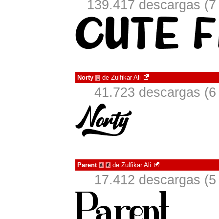
139.417 descargas (7 
Norty
de
Zulfikar Ali
€
41.723 descargas (6
Parent
de
Zulfikar Ali
à
€
17.412 descargas (5