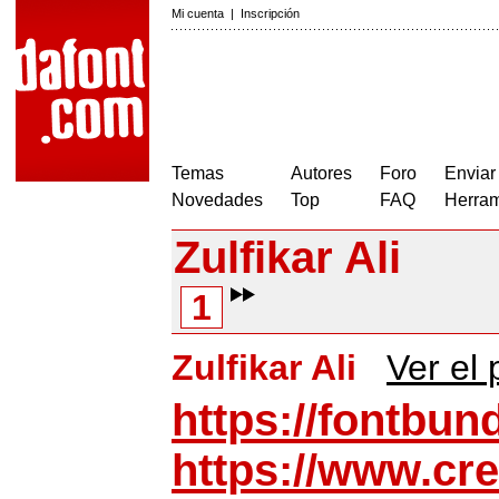
Mi cuenta
|
Inscripción
Temas
Autores
Foro
Enviar
Novedades
Top
FAQ
Herram
Zulfikar Ali
1
Zulfikar Ali
Ver el p
https://fontbund
https://www.cre