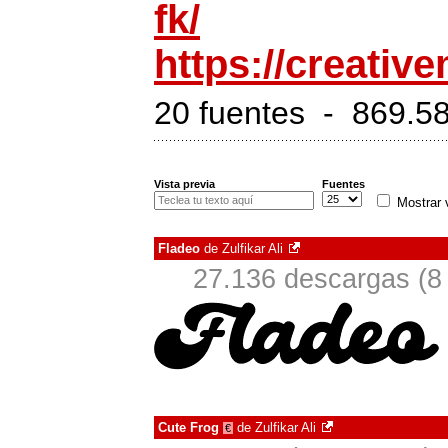
fk/
https://creativ
20 fuentes - 869.58
Vista previa
Fuentes
Mostrar 
Fladeo
de
Zulfikar Ali
27.136 descargas (8
Cute Frog
de
Zulfikar Ali
€