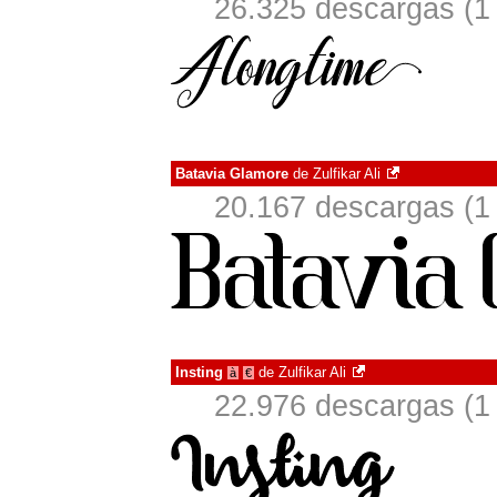
26.325 descargas (1
Batavia Glamore
de
Zulfikar Ali
20.167 descargas (1
Insting
de
Zulfikar Ali
à
€
22.976 descargas (1