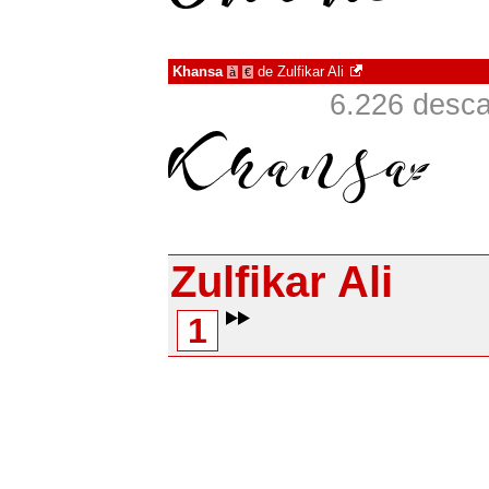
Khansa
de
Zulfikar Ali
à
€
6.226 desc
Zulfikar Ali
1