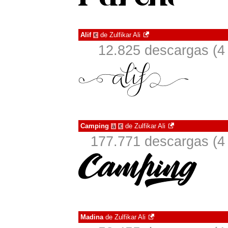
Alif
de
Zulfikar Ali
€
12.825 descargas (4
Camping
de
Zulfikar Ali
à
€
177.771 descargas (4 
Madina
de
Zulfikar Ali