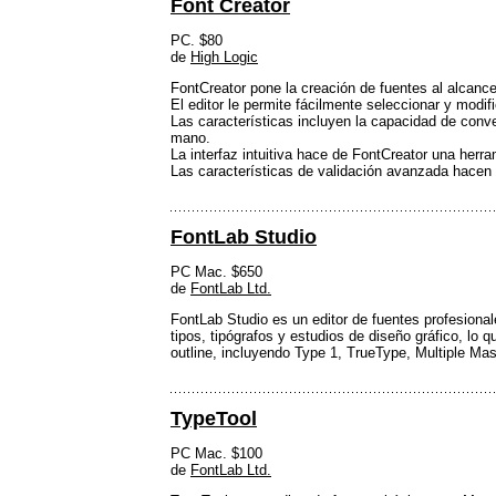
Font Creator
PC. $80
de
High Logic
FontCreator pone la creación de fuentes al alcance
El editor le permite fácilmente seleccionar y modi
Las características incluyen la capacidad de conve
mano.
La interfaz intuitiva hace de FontCreator una her
Las características de validación avanzada hacen 
FontLab Studio
PC Mac. $650
de
FontLab Ltd.
FontLab Studio es un editor de fuentes profesiona
tipos, tipógrafos y estudios de diseño gráfico, lo 
outline, incluyendo Type 1, TrueType, Multiple Ma
TypeTool
PC Mac. $100
de
FontLab Ltd.