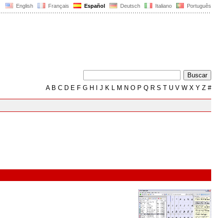
English
Français
Español
Deutsch
Italiano
Português
A
B
C
D
E
F
G
H
I
J
K
L
M
N
O
P
Q
R
S
T
U
V
W
X
Y
Z
#