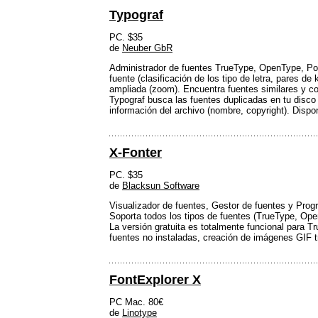
Typograf
PC. $35
de
Neuber GbR
Administrador de fuentes TrueType, OpenType, Post
fuente (clasificación de los tipo de letra, pares de
ampliada (zoom). Encuentra fuentes similares y c
Typograf busca las fuentes duplicadas en tu disco
información del archivo (nombre, copyright). Dispon
X-Fonter
PC. $35
de
Blacksun Software
Visualizador de fuentes, Gestor de fuentes y Prog
Soporta todos los tipos de fuentes (TrueType, Ope
La versión gratuita es totalmente funcional para T
fuentes no instaladas, creación de imágenes GIF tr
FontExplorer X
PC Mac. 80€
de
Linotype