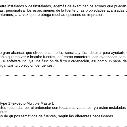
 letra instalados y desinstalados, además de examinar los errores que puedan 
adas, personalizar los especímenes de la fuente y las propiedades avanzadas 
 informes, a la vez que te otroga muchas opciones de impresión.
gran alcance, que ofrece una interfaz sencilla y fácil de usar para ayudarte 
sólo quieren ver e instalar fuentes, así como características avanzadas para d
 el software incluye una función de filtro y ordenación, así como un panel de
rganizar tu colección de fuentes.
ype 1 (excepto Multiple Master).
uentes repartidas por el ordenador con todas sus variantes, ya estén instaladas
entes.
so de grupos temáticos de fuentes, según las diferentes necesidades.