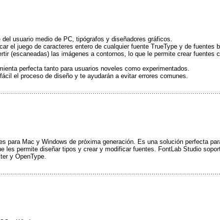
 del usuario medio de PC, tipógrafos y diseñadores gráficos.
ficar el juego de caracteres entero de cualquier fuente TrueType y de fuente
rtir (escaneadas) las imágenes a contornos, lo que le permite crear fuentes 
ramienta perfecta tanto para usuarios noveles como experimentados.
fácil el proceso de diseño y te ayudarán a evitar errores comunes.
les para Mac y Windows de próxima generación. Es una solución perfecta para
que les permite diseñar tipos y crear y modificar fuentes. FontLab Studio sopo
ster y OpenType.