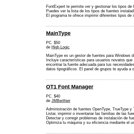
FontExpert te permite ver y gestionar los tipos de
Puedes ver la lista de los tipos de fuentes instal
El programa te ofrece imprimir diferentes tipos de
MainType
PC. $50
de
High Logic
MainType es un gestor de fuentes para Windows de 
Incluye características para usuarios novatos que 
encontrar la fuente adecuada para tus necesidades,
datos tipográficos. El panel de grupos te ayuda a o
OT1 Font Manager
PC. $40
de
JMBerthier
Administración de fuentes OpenType, TrueType y T
Listar, imprimir o inventariar las familias de las f
Detectar y corregir problemas de instalación de fu
Optimiza tu máquina y su eficiencia mediante el u