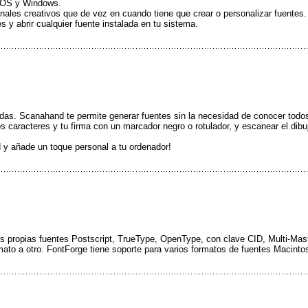
c OS y Windows.
onales creativos que de vez en cuando tiene que crear o personalizar fuentes.
 y abrir cualquier fuente instalada en tu sistema.
das. Scanahand te permite generar fuentes sin la necesidad de conocer todos 
los caracteres y tu firma con un marcador negro o rotulador, y escanear el dib
ad y añade un toque personal a tu ordenador!
 tus propias fuentes Postscript, TrueType, OpenType, con clave CID, Multi-Ma
mato a otro. FontForge tiene soporte para varios formatos de fuentes Macinto