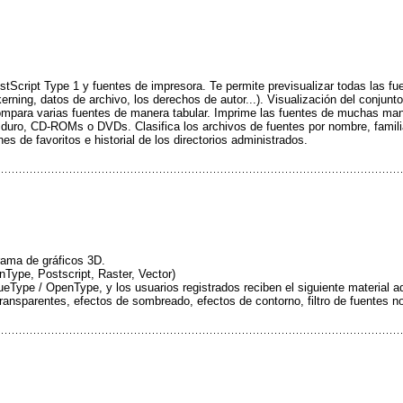
Script Type 1 y fuentes de impresora. Te permite previsualizar todas las fu
 kerning, datos de archivo, los derechos de autor...). Visualización del conjunto
ompara varias fuentes de manera tabular. Imprime las fuentes de muchas mane
 duro, CD-ROMs o DVDs. Clasifica los archivos de fuentes por nombre, familia
es de favoritos e historial de los directorios administrados.
rama de gráficos 3D.
nType, Postscript, Raster, Vector)
rueType / OpenType, y los usuarios registrados reciben el siguiente material a
ansparentes, efectos de sombreado, efectos de contorno, filtro de fuentes no