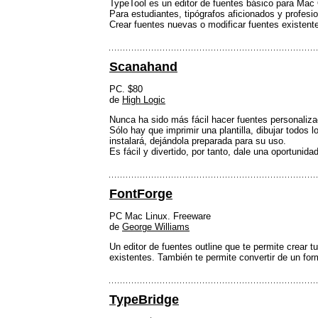
TypeTool es un editor de fuentes básico para Ma
Para estudiantes, tipógrafos aficionados y profesi
Crear fuentes nuevas o modificar fuentes existentes
Scanahand
PC. $80
de
High Logic
Nunca ha sido más fácil hacer fuentes personaliza
Sólo hay que imprimir una plantilla, dibujar todos 
instalará, dejándola preparada para su uso.
Es fácil y divertido, por tanto, dale una oportunid
FontForge
PC Mac Linux. Freeware
de
George Williams
Un editor de fuentes outline que te permite crear
existentes. También te permite convertir de un for
TypeBridge