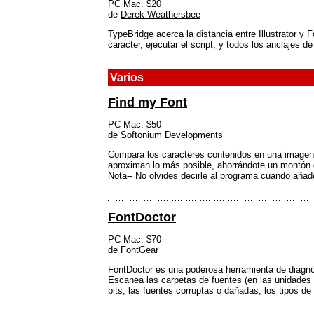
PC Mac. $20
de
Derek Weathersbee
TypeBridge acerca la distancia entre Illustrator y 
carácter, ejecutar el script, y todos los anclajes
Varios
Find my Font
PC Mac. $50
de
Softonium Developments
Compara los caracteres contenidos en una imagen c
aproximan lo más posible, ahorrándote un montón 
Nota-- No olvides decirle al programa cuando aña
FontDoctor
PC Mac. $70
de
FontGear
FontDoctor es una poderosa herramienta de diagnó
Escanea las carpetas de fuentes (en las unidades 
bits, las fuentes corruptas o dañadas, los tipos d