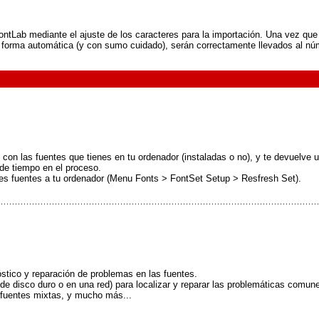
FontLab mediante el ajuste de los caracteres para la importación. Una vez que 
 de forma automática (y con sumo cuidado), serán correctamente llevados al nú
on las fuentes que tienes en tu ordenador (instaladas o no), y te devuelve u
de tiempo en el proceso.
des fuentes a tu ordenador (Menu Fonts > FontSet Setup > Resfresh Set).
stico y reparación de problemas en las fuentes.
de disco duro o en una red) para localizar y reparar las problemáticas comune
e fuentes mixtas, y mucho más...