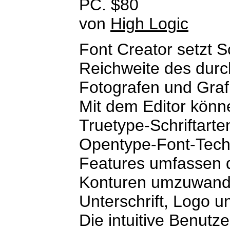
PC. $80
von
High Logic
Font Creator setzt Sc
Reichweite des durc
Fotografen und Graf
Mit dem Editor könn
Truetype-Schriftarte
Opentype-Font-Tech
Features umfassen d
Konturen umzuwandel
Unterschrift, Logo u
Die intuitive Benutz