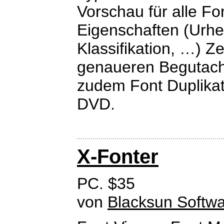
Vorschau für alle Fo
Eigenschaften (Urhe
Klassifikation, …) 
genaueren Begutacht
zudem Font Duplika
DVD.
X-Fonter
PC. $35
von
Blacksun Softw