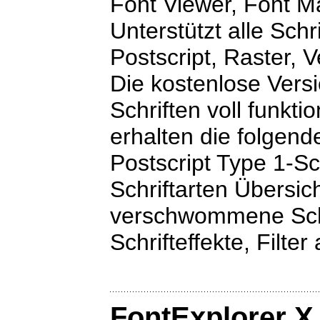
Font Viewer, Font 
Unterstützt alle Sch
Postscript, Raster, V
Die kostenlose Versi
Schriften voll funkti
erhalten die folgen
Postscript Type 1-Sch
Schriftarten Übersich
verschwommene Schat
Schrifteffekte, Filter 
FontExplorer X