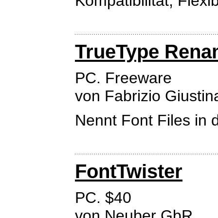
Kompatibilität, Flexib
TrueType Rena
PC. Freeware
von Fabrizio Giustin
Nennt Font Files in
FontTwister
PC. $40
von
Neuber GbR