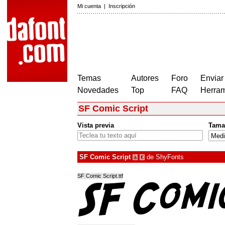
Mi cuenta
|
Inscripción
Temas
Autores
Foro
Enviar
Novedades
Top
FAQ
Herram
SF Comic Script
Vista previa
Tama
SF Comic Script
de
ShyFonts
à
€
SF Comic Script.ttf