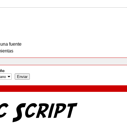
 una fuente
ientas
ño