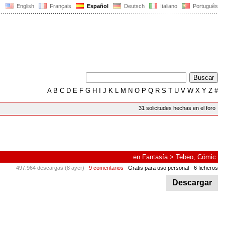
English
Français
Español
Deutsch
Italiano
Português
A
B
C
D
E
F
G
H
I
J
K
L
M
N
O
P
Q
R
S
T
U
V
W
X
Y
Z
#
31 solicitudes hechas en el foro
en
Fantasía
>
Tebeo, Cómic
497.964 descargas (8 ayer)
9 comentarios
Gratis para uso personal
- 6 ficheros
Descargar