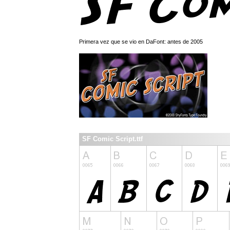
Primera vez que se vio en DaFont: antes de 2005
SF Comic Script.ttf