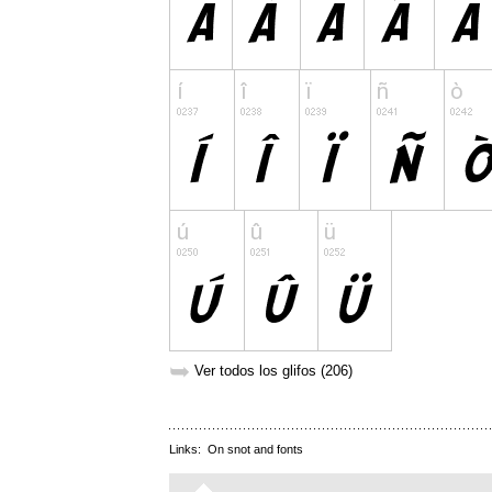
➥
Ver todos los glifos (206)
Links:
On snot and fonts