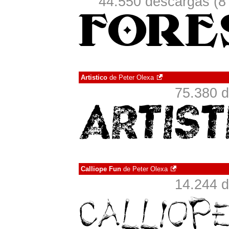
44.550 descargas (8
Artistico
de
Peter Olexa
75.380 d
Calliope Fun
de
Peter Olexa
14.244 d