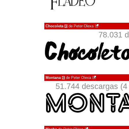
Chocoleta
de
Peter Olexa
€
78.031 d
Montana
de
Peter Olexa
€
51.744 descargas (4