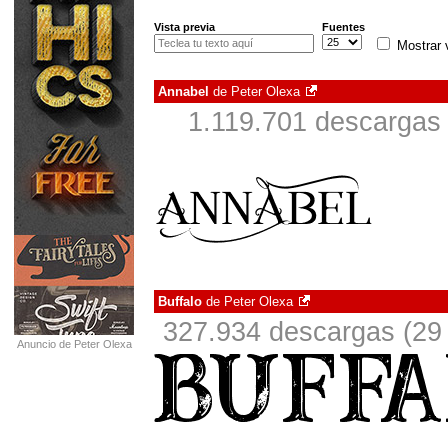
Vista previa
Fuentes
Mostrar 
Annabel
de
Peter Olexa
1.119.701 descargas 
Buffalo
de
Peter Olexa
327.934 descargas (29 
Anuncio de Peter Olexa