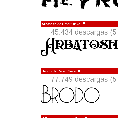
Arbatosh
de
Peter Olexa
45.434 descargas (5
Brodo
de
Peter Olexa
77.749 descargas (5