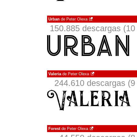
Urban
de
Peter Olexa
150.885 descargas (10 
Valeria
de
Peter Olexa
244.610 descargas (9 
Forest
de
Peter Olexa