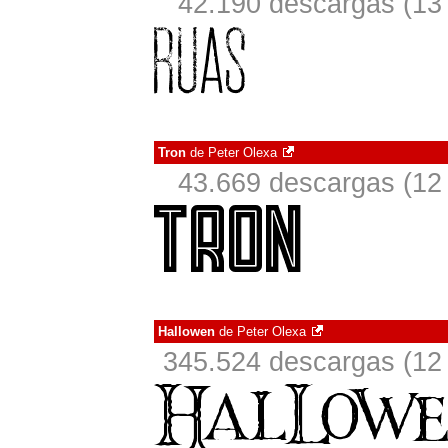
42.190 descargas (13 
Tron
de
Peter Olexa
43.669 descargas (12 
Hallowen
de
Peter Olexa
345.524 descargas (12 