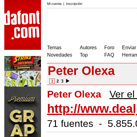
Mi cuenta
|
Inscripción
Temas
Autores
Foro
Enviar
Novedades
Top
FAQ
Herram
Peter Olexa
1
2
3
Peter Olexa
Ver el 
http://www.dea
71 fuentes - 5.855.