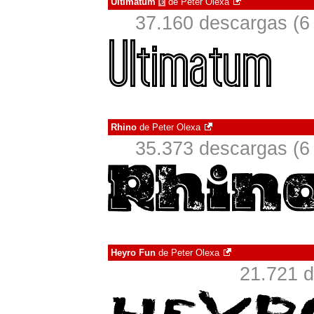
Ultimatum
de
Peter Olexa
€
37.160 descargas (6
Rhino
de
Peter Olexa
35.373 descargas (6
Heyro Fun
de
Peter Olexa
21.721 d