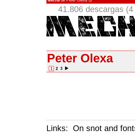
Mecha
de
Peter Olexa
41.806 descargas (4
Peter Olexa
1
2
3
Links:
On snot and font