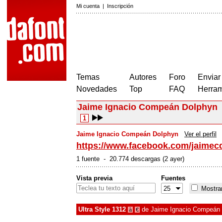
Mi cuenta
|
Inscripción
Temas
Autores
Foro
Enviar
Novedades
Top
FAQ
Herram
Jaime Ignacio Compeán Dolphyn
1
Jaime Ignacio Compeán Dolphyn
Ver el perfil
https://www.facebook.com/jaimec
1 fuente - 20.774 descargas (2 ayer)
Vista previa
Fuentes
Mostrar
Ultra Style 1312
de
Jaime Ignacio Compeán
à
€