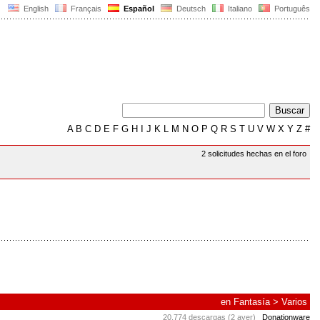
English
Français
Español
Deutsch
Italiano
Português
A
B
C
D
E
F
G
H
I
J
K
L
M
N
O
P
Q
R
S
T
U
V
W
X
Y
Z
#
2 solicitudes hechas en el foro
en
Fantasía
>
Varios
20.774 descargas (2 ayer)
Donationware