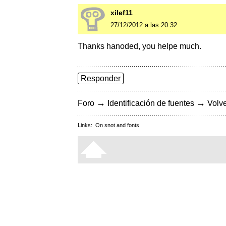
xilef11
27/12/2012 a las 20:32
Thanks hanoded, you helpe much.
Responder
→
→
Foro
Identificación de fuentes
Volve
Links:
On snot and fonts