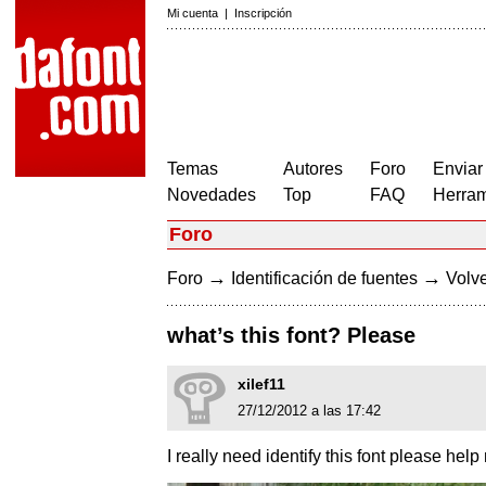
Mi cuenta
|
Inscripción
Temas
Autores
Foro
Enviar
Novedades
Top
FAQ
Herram
Foro
→
→
Foro
Identificación de fuentes
Volve
what’s this font? Please
xilef11
27/12/2012 a las 17:42
I really need identify this font please help