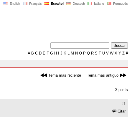
English
Français
Español
Deutsch
Italiano
Português
A
B
C
D
E
F
G
H
I
J
K
L
M
N
O
P
Q
R
S
T
U
V
W
X
Y
Z
#
Tema más reciente
Tema más antiguo
3 posts
#1
Citar