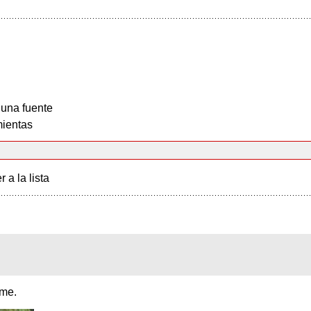
 una fuente
ientas
r a la lista
 me.