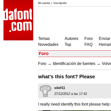
Mi cuenta
|
Inscripción
Temas
Autores
Foro
Enviar
Novedades
Top
FAQ
Herram
Foro
→
→
Foro
Identificación de fuentes
Volve
what’s this font? Please
xilef11
27/12/2012 a las 17:42
I really need identify this font please help