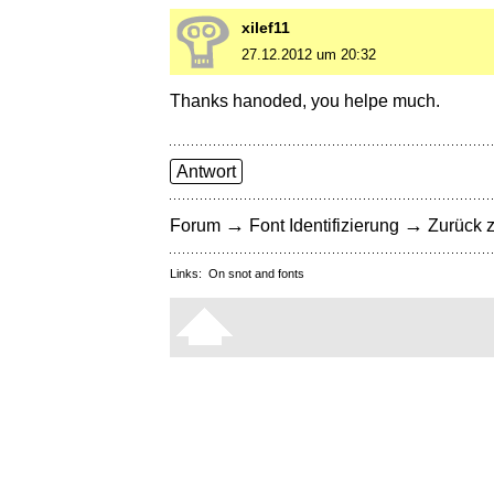
xilef11
27.12.2012 um 20:32
Thanks hanoded, you helpe much.
Antwort
→
→
Forum
Font Identifizierung
Zurück z
Links:
On snot and fonts