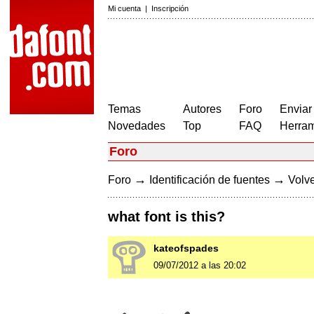
Mi cuenta
|
Inscripción
Temas
Autores
Foro
Enviar
Novedades
Top
FAQ
Herram
Foro
→
→
Foro
Identificación de fuentes
Volve
what font is this?
kateofspades
09/07/2012 a las 20:02