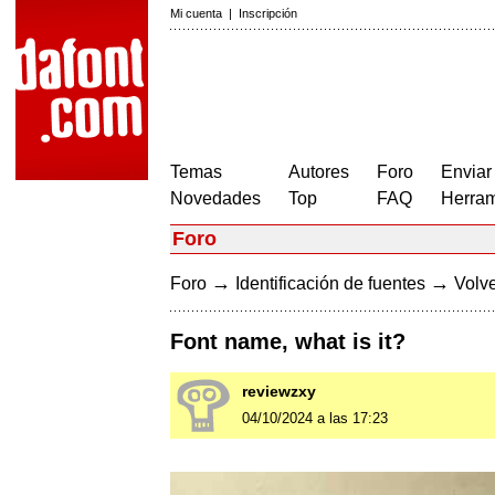
Mi cuenta
|
Inscripción
Temas
Autores
Foro
Enviar
Novedades
Top
FAQ
Herram
Foro
→
→
Foro
Identificación de fuentes
Volve
Font name, what is it?
reviewzxy
04/10/2024 a las 17:23