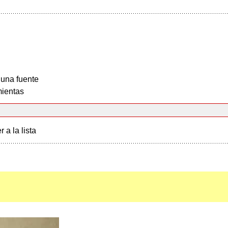
 una fuente
ientas
r a la lista