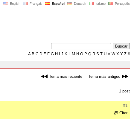
English
Français
Español
Deutsch
Italiano
Português
A
B
C
D
E
F
G
H
I
J
K
L
M
N
O
P
Q
R
S
T
U
V
W
X
Y
Z
#
Tema más reciente
Tema más antiguo
1 post
#1
Citar