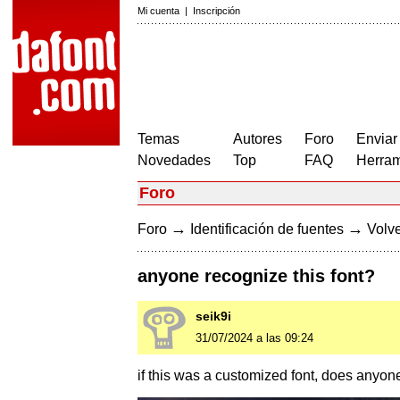
Mi cuenta
|
Inscripción
Temas
Autores
Foro
Enviar
Novedades
Top
FAQ
Herram
Foro
→
→
Foro
Identificación de fuentes
Volve
anyone recognize this font?
seik9i
31/07/2024 a las 09:24
if this was a customized font, does anyone