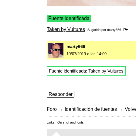
Fuente identificada
Taken by Vultures
Sugerido por
marty666
marty666
10/07/2019 a las 14:09
Fuente identificada:
Taken by Vultures
Responder
→
→
Foro
Identificación de fuentes
Volve
Links:
On snot and fonts