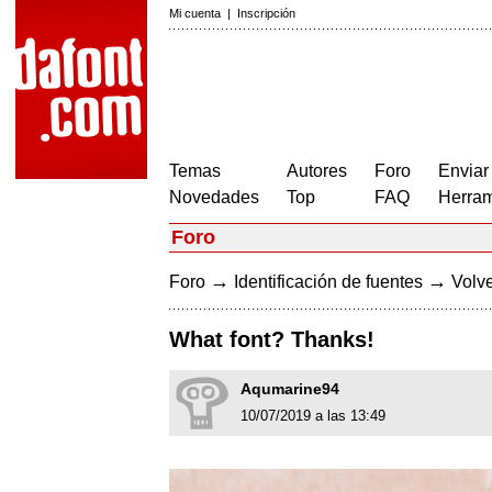
Mi cuenta
|
Inscripción
Temas
Autores
Foro
Enviar
Novedades
Top
FAQ
Herram
Foro
→
→
Foro
Identificación de fuentes
Volve
What font? Thanks!
Aqumarine94
10/07/2019 a las 13:49