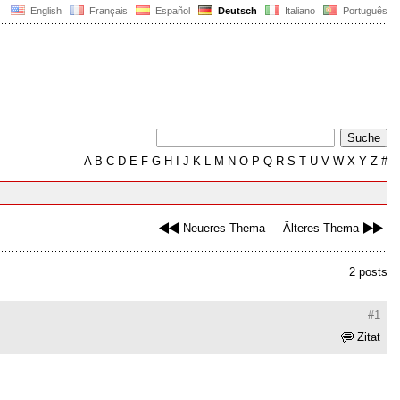
English
Français
Español
Deutsch
Italiano
Português
A
B
C
D
E
F
G
H
I
J
K
L
M
N
O
P
Q
R
S
T
U
V
W
X
Y
Z
#
Neueres Thema
Älteres Thema
2 posts
#1
Zitat