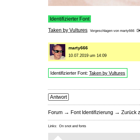
Identifizierter Font
Taken by Vultures
Vorgeschlagen von
marty666
marty666
10.07.2019 um 14:09
Identifizierter Font:
Taken by Vultures
Antwort
→
→
Forum
Font Identifizierung
Zurück z
Links:
On snot and fonts