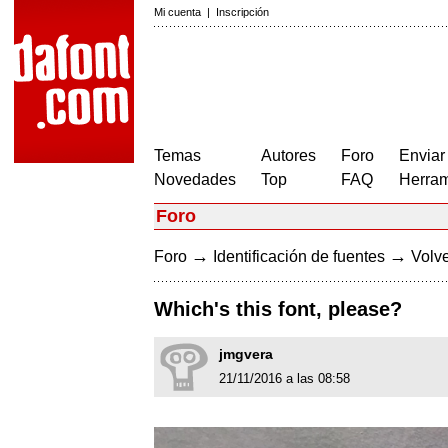
Mi cuenta
|
Inscripción
Temas
Autores
Foro
Enviar
Novedades
Top
FAQ
Herram
Foro
→
→
Foro
Identificación de fuentes
Volve
Which's this font, please?
jmgvera
21/11/2016 a las 08:58