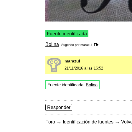
Fuente identificada
Bolina
Sugerido por
marazul
marazul
21/11/2016 a las 16:52
Fuente identificada:
Bolina
Responder
→
→
Foro
Identificación de fuentes
Volve