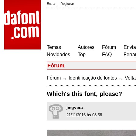
Entrar
|
Registrar
Temas
Autores
Fórum
Envia
Novidades
Top
FAQ
Ferra
Fórum
→
→
Fórum
Identificação de fontes
Volta
Which's this font, please?
jmgvera
21/11/2016 às 08:58