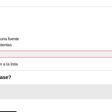
 una fuente
ientas
r a la lista
ease?