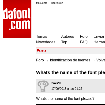
Mi cuenta
|
Inscripción
Temas
Autores
Foro
Enviar
Novedades
Top
FAQ
Herram
Foro
→
→
Foro
Identificación de fuentes
Volve
Whats the name of the font pl
zoe20
17/09/2015 a las 21:27
Whats the name of the font please?