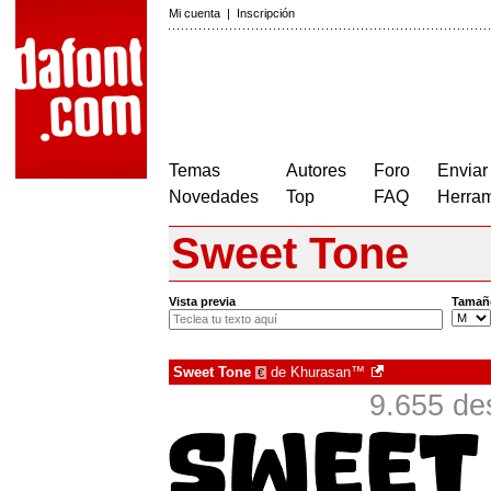
Mi cuenta
|
Inscripción
Temas
Autores
Foro
Enviar
Novedades
Top
FAQ
Herram
Sweet Tone
Vista previa
Tamañ
Sweet Tone
de
Khurasan™
€
9.655 de