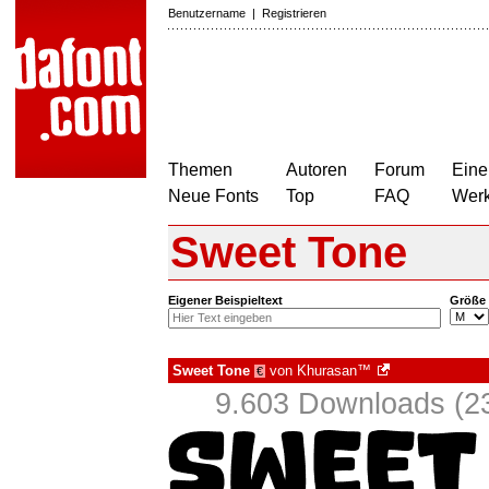
Benutzername
|
Registrieren
Themen
Autoren
Forum
Eine
Neue Fonts
Top
FAQ
Wer
Sweet Tone
Eigener Beispieltext
Größe
Sweet Tone
von
Khurasan™
€
9.603 Downloads (23