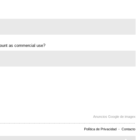
 count as commercial use?
Anuncios Google de imagex
Política de Privacidad
-
Contacto