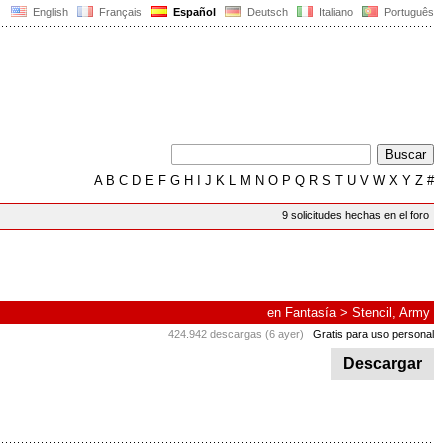
English
Français
Español
Deutsch
Italiano
Português
A
B
C
D
E
F
G
H
I
J
K
L
M
N
O
P
Q
R
S
T
U
V
W
X
Y
Z
#
9 solicitudes hechas en el foro
en
Fantasía
>
Stencil, Army
424.942 descargas (6 ayer)
Gratis para uso personal
Descargar