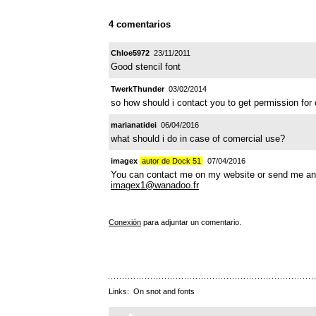
4 comentarios
Chloe5972
23/11/2011
Good stencil font
TwerkThunder
03/02/2014
so how should i contact you to get permission for
marianatidei
06/04/2016
what should i do in case of comercial use?
imagex
autor de Dock 51
07/04/2016
You can contact me on my website or send me an
imagex1@wanadoo.fr
Conexión
para adjuntar un comentario.
Links:
On snot and fonts