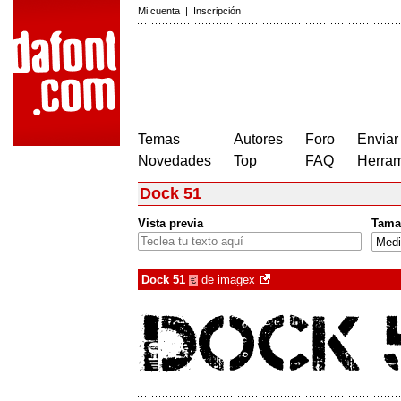
Mi cuenta
|
Inscripción
Temas
Autores
Foro
Enviar
Novedades
Top
FAQ
Herram
Dock 51
Vista previa
Tama
Dock 51
de
imagex
€