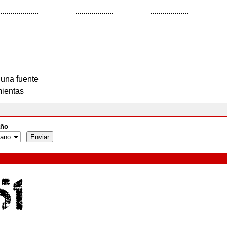
 una fuente
ientas
ño