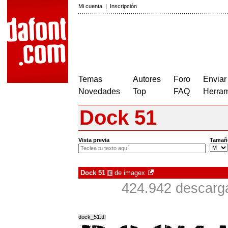
Mi cuenta
|
Inscripción
Temas
Autores
Foro
Enviar
Novedades
Top
FAQ
Herram
Dock 51
Vista previa
Tamañ
Dock 51
de
imagex
€
424.942 descarga
dock_51.ttf