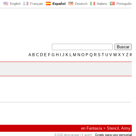
English
Français
Español
Deutsch
Italiano
Português
A
B
C
D
E
F
G
H
I
J
K
L
M
N
O
P
Q
R
S
T
U
V
W
X
Y
Z
#
en
Fantasía
>
Stencil, Army
6.516 descargas (1 ayer)
Gratis para uso personal