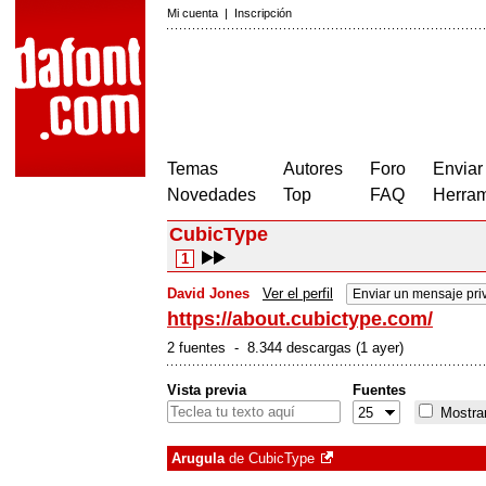
Mi cuenta
|
Inscripción
Temas
Autores
Foro
Enviar
Novedades
Top
FAQ
Herram
CubicType
1
David Jones
Ver el perfil
Enviar un mensaje pri
https://about.cubictype.com/
2 fuentes - 8.344 descargas (1 ayer)
Vista previa
Fuentes
Mostrar
Arugula
de
CubicType