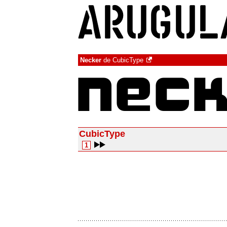
Necker
de
CubicType
CubicType
1