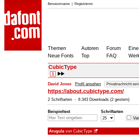
Benutzername
|
Registrieren
Themen
Autoren
Forum
Eine
Neue Fonts
Top
FAQ
Wer
CubicType
1
David Jones
Profil ansehen
Privatnachricht se
https://about.cubictype.com/
2 Schriftarten - 8.343 Downloads (2 gestern)
Beispieltext
Schriftarten
Var
Arugula
von
CubicType