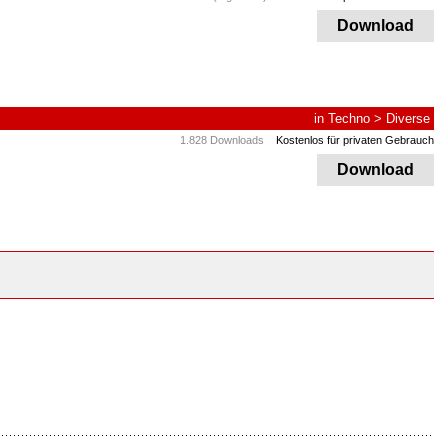
Download
in
Techno
>
Diverse
1.828 Downloads
Kostenlos für privaten Gebrauch
Download