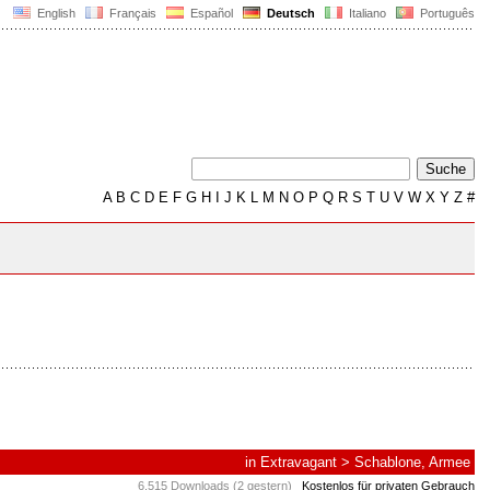
English
Français
Español
Deutsch
Italiano
Português
A
B
C
D
E
F
G
H
I
J
K
L
M
N
O
P
Q
R
S
T
U
V
W
X
Y
Z
#
in
Extravagant
>
Schablone, Armee
6.515 Downloads (2 gestern)
Kostenlos für privaten Gebrauch