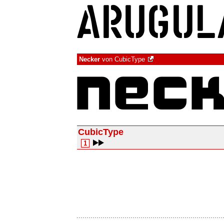
Necker
von
CubicType
CubicType
1