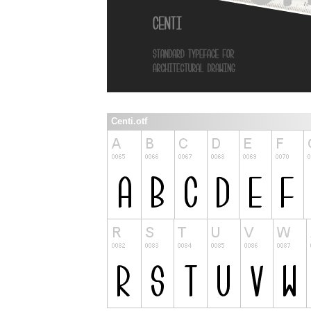
Centi.otf