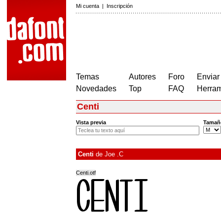
Mi cuenta
|
Inscripción
Temas
Autores
Foro
Enviar
Novedades
Top
FAQ
Herram
Centi
Vista previa
Tamañ
Centi
de
Joe .C
Centi.otf