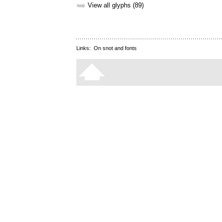
➥
View all glyphs (89)
Links:
On snot and fonts