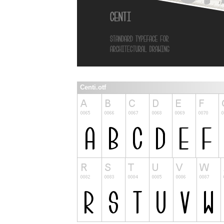
Centi.otf