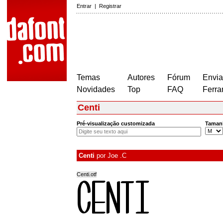
Entrar
|
Registrar
Temas
Autores
Fórum
Envia
Novidades
Top
FAQ
Ferra
Centi
Pré-visualização customizada
Taman
Centi
por
Joe .C
Centi.otf