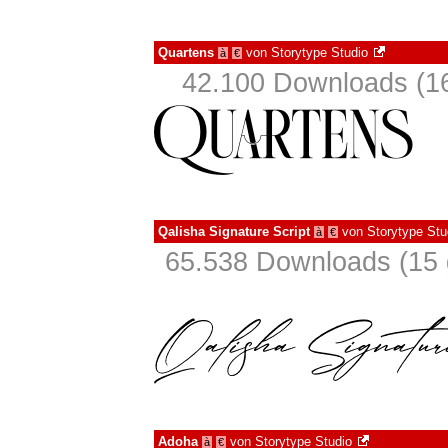
Quartens
von
Storytype Studio
à
€
42.100 Downloads (16
Qalisha Signature Script
von
Storytype Stu
à
€
65.538 Downloads (15 
Adoha
von
Storytype Studio
à
€