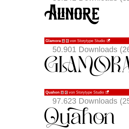
Glamora
von
Storytype Studio
à
€
50.901 Downloads (26
Quahon
von
Storytype Studio
à
€
97.623 Downloads (25