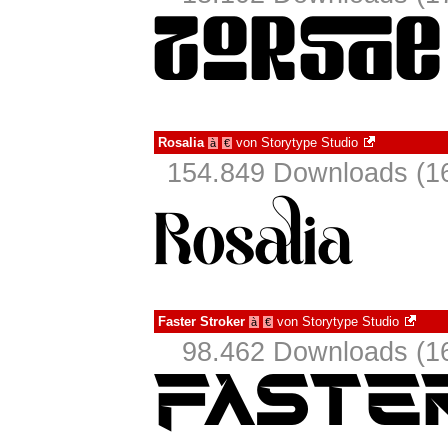
Rosalia
von
Storytype Studio
à
€
154.849 Downloads (16
Faster Stroker
von
Storytype Studio
à
€
98.462 Downloads (16