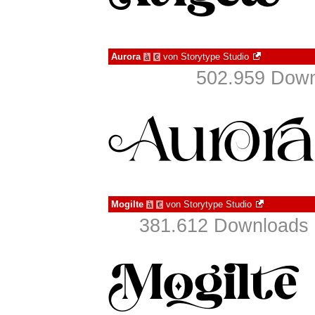
Aurora
von
Storytype Studio
à
€
502.959 Down
Mogilte
von
Storytype Studio
à
€
381.612 Downloads 