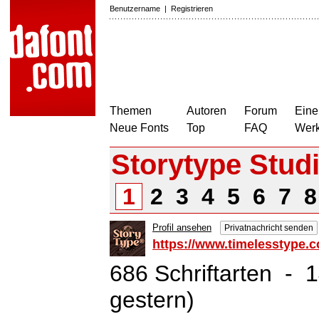
Benutzername
|
Registrieren
Themen
Autoren
Forum
Eine
Neue Fonts
Top
FAQ
Wer
Storytype Stud
1
2
3
4
5
6
7
Profil ansehen
Privatnachricht senden
https://www.timelesstype.c
686 Schriftarten - 
gestern)