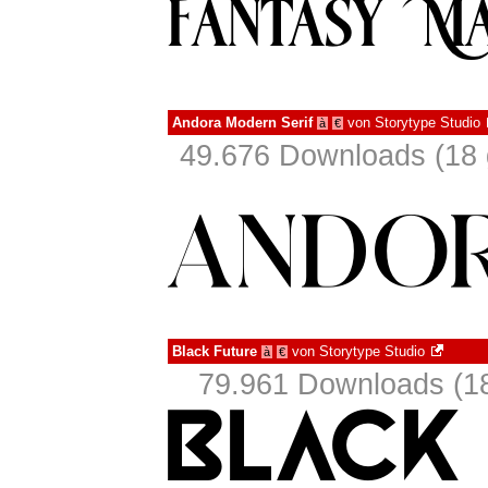
Andora Modern Serif
von
Storytype Studio
à
€
49.676 Downloads (18 
Black Future
von
Storytype Studio
à
€
79.961 Downloads (18