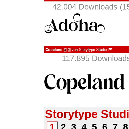
42.004 Downloads (15
Copeland
von
Storytype Studio
à
€
117.895 Downloads
Storytype Stud
1
2
3
4
5
6
7