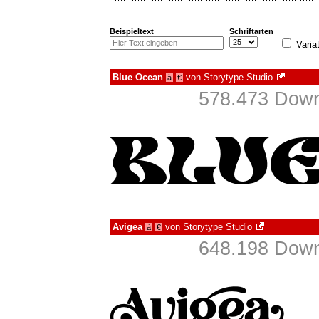
Beispieltext
Schriftarten
Varia
Blue Ocean
von
Storytype Studio
à
€
578.473 Down
Avigea
von
Storytype Studio
à
€
648.198 Down