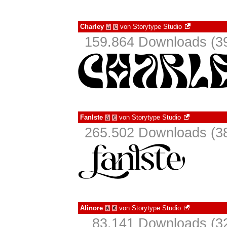
Charley
von
Storytype Studio
à
€
159.864 Downloads (39
Fanlste
von
Storytype Studio
à
€
265.502 Downloads (38
Alinore
von
Storytype Studio
à
€
83.141 Downloads (32