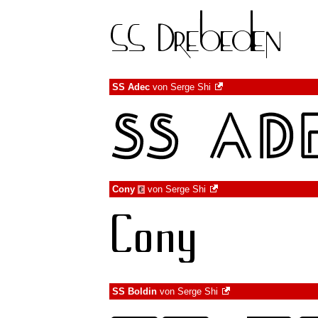
SS Adec
von
Serge Shi
Cony
von
Serge Shi
€
SS Boldin
von
Serge Shi