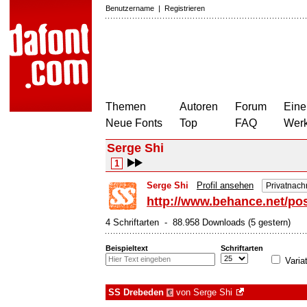
Benutzername
|
Registrieren
Themen
Autoren
Forum
Eine
Neue Fonts
Top
FAQ
Wer
Serge Shi
1
Serge Shi
Profil ansehen
Privatnach
http://www.behance.net/pos
4 Schriftarten - 88.958 Downloads (5 gestern)
Beispieltext
Schriftarten
Varia
SS Drebeden
von
Serge Shi
€