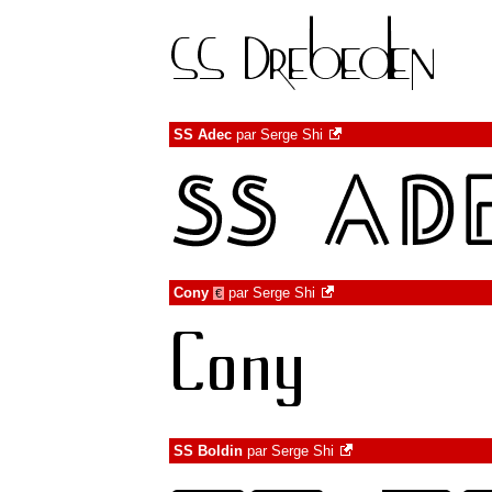
SS Adec
par
Serge Shi
Cony
par
Serge Shi
€
SS Boldin
par
Serge Shi