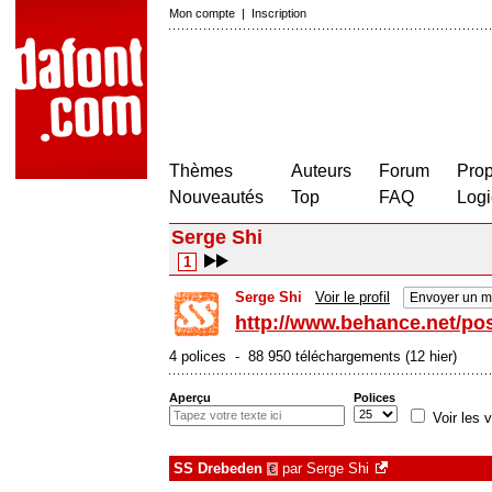
Mon compte
|
Inscription
Thèmes
Auteurs
Forum
Prop
Nouveautés
Top
FAQ
Logi
Serge Shi
1
Serge Shi
Voir le profil
Envoyer un m
http://www.behance.net/pos
4 polices - 88 950 téléchargements (12 hier)
Aperçu
Polices
Voir les v
SS Drebeden
par
Serge Shi
€