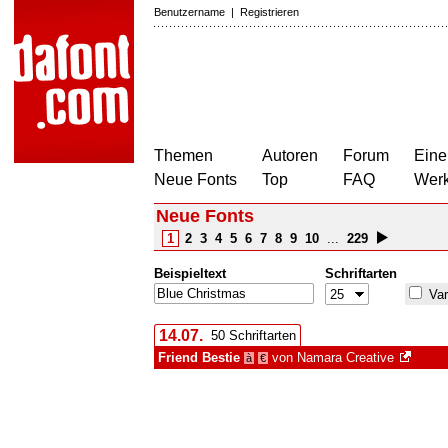
Benutzername
|
Registrieren
Themen
Autoren
Forum
Eine
Neue Fonts
Top
FAQ
Wer
Neue Fonts
1
2
3
4
5
6
7
8
9
10
...
229
Beispieltext
Schriftarten
Var
14.07.
50 Schriftarten
Friend Bestie
von
Namara Creative
à
€