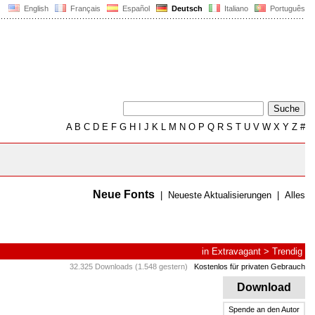
English
Français
Español
Deutsch
Italiano
Português
A
B
C
D
E
F
G
H
I
J
K
L
M
N
O
P
Q
R
S
T
U
V
W
X
Y
Z
#
Neue Fonts
|
Neueste Aktualisierungen
|
Alles
in
Extravagant
>
Trendig
32.325 Downloads (1.548 gestern)
Kostenlos für privaten Gebrauch
Download
Spende an den Autor