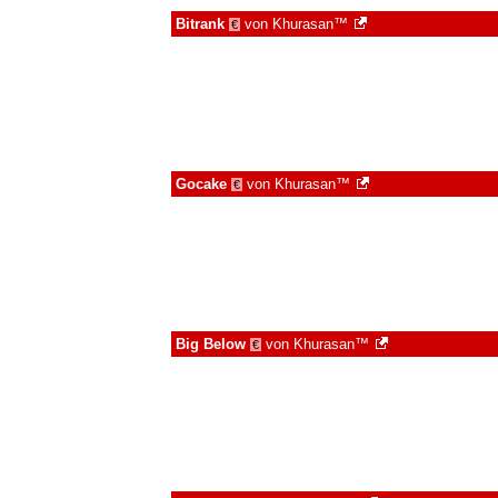
Bitrank
von
Khurasan™
€
Gocake
von
Khurasan™
€
Big Below
von
Khurasan™
€