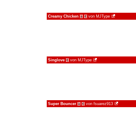
Creamy Chicken
von
MJType
à
€
Singlove
von
MJType
€
Super Bouncer
von
fsuarez913
à
€