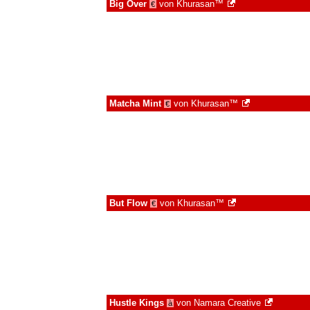
Big Over
von
Khurasan™
€
Matcha Mint
von
Khurasan™
€
But Flow
von
Khurasan™
€
Hustle Kings
von
Namara Creative
à