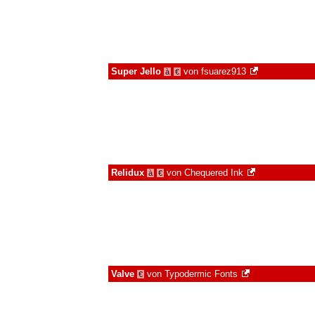
Super Jello
von
fsuarez913
à
€
Relidux
von
Chequered Ink
à
€
Valve
von
Typodermic Fonts
€