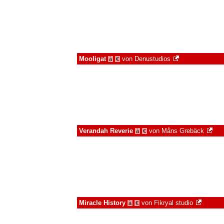
Mooligat
von
Denustudios
à
€
Verandah Reverie
von
Måns Grebäck
à
€
Miracle History
von
Fikryal studio
à
€