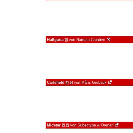
Hullgaria
von
Namara Creative
€
Cartefield
von
Måns Grebäck
à
€
Midstar
von
Subectype & Orenari
à
€