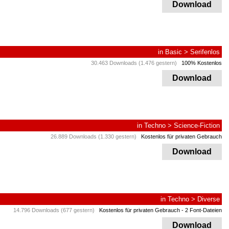
Download
in
Basic
>
Serifenlos
30.463 Downloads (1.476 gestern)
100% Kostenlos
Download
in
Techno
>
Science-Fiction
26.889 Downloads (1.330 gestern)
Kostenlos für privaten Gebrauch
Download
in
Techno
>
Diverse
14.796 Downloads (677 gestern)
Kostenlos für privaten Gebrauch
- 2 Font-Dateien
Download