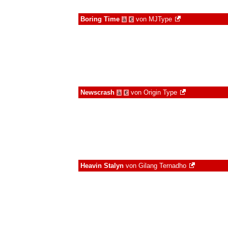
Boring Time
von
MJType
à
€
Newscrash
von
Origin Type
à
€
Heavin Stalyn
von
Gilang Ternadho