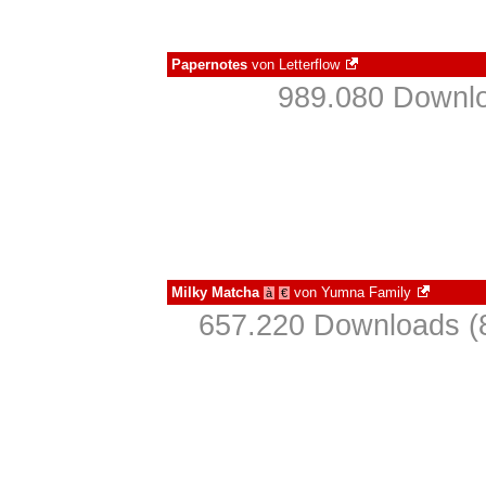
Papernotes
von
Letterflow
989.080 Downlo
Milky Matcha
von
Yumna Family
à
€
657.220 Downloads (