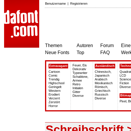
Benutzername
|
Registrieren
Themen
Autoren
Forum
Eine
Neue Fonts
Top
FAQ
Wer
Feuer, Eis
Extravagant
Ausländisch
Techn
Dekorativ
Cartoon
Chinesisch,
Quadrat
Typewriter
Comic
Japanisch
LCD
Schablone,
Trendig
Arabisch
Science
Armee
Highschool
Mexikanisch
Fiction
Retro
Geringelt
Römisch,
Diverse
Initialen
Western
Griechisch
Gitter
Erodiert
Russisch
Bitma
Diverse
Verzerrt
Diverse
Pixel, B
Zerstört
Horror
Schreibschrift