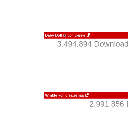
Baby Doll
von
Denne
€
3.494.894 Download
Winkle
von
createshaa
2.991.856 