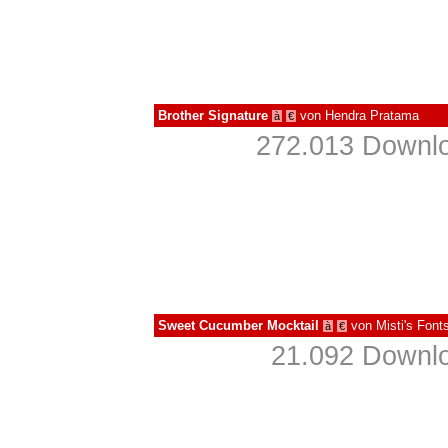
Brother Signature
von
Hendra Pratama
à
€
272.013 Downlo
Sweet Cucumber Mocktail
von
Misti's Font
à
€
21.092 Downlo