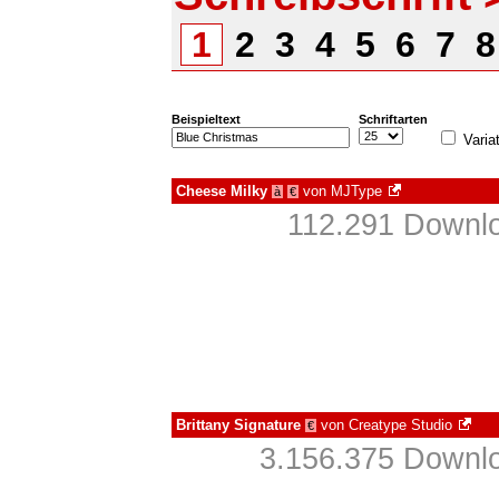
1
2
3
4
5
6
7
Beispieltext
Schriftarten
Varia
Cheese Milky
von
MJType
à
€
112.291 Downlo
Brittany Signature
von
Creatype Studio
€
3.156.375 Downlo