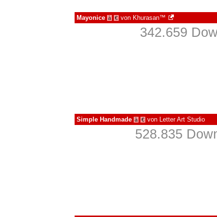
Mayonice
von
Khurasan™
à
€
342.659 Dow
Simple Handmade
von
Letter Art Studio
à
€
528.835 Down