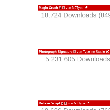
Magic Crush
von
MJType
à
€
18.724 Downloads (849
Photograph Signature
von
Typeline Studio
à
5.231.605 Downloads
Believe Script
von
MJType
à
€