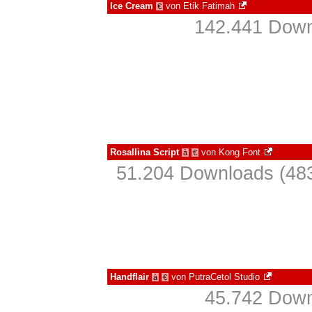
Ice Cream
von
Etik Fatimah
€
142.441 Down
Rosallina Script
von
Kong Font
à
€
51.204 Downloads (483
Handflair
von
PutraCetol Studio
à
€
45.742 Down