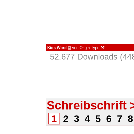
Kids Word
von
Origin Type
€
52.677 Downloads (448
Schreibschrift
1
2
3
4
5
6
7