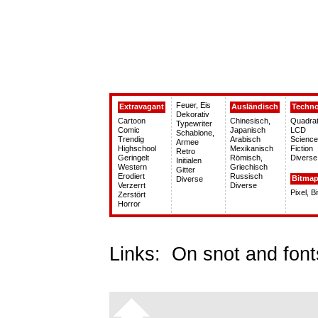
Feuer, Eis
Extravagant
Ausländisch
Techn
Dekorativ
Cartoon
Chinesisch,
Quadrat
Typewriter
Comic
Japanisch
LCD
Schablone,
Trendig
Arabisch
Science
Armee
Highschool
Mexikanisch
Fiction
Retro
Geringelt
Römisch,
Diverse
Initialen
Western
Griechisch
Gitter
Erodiert
Russisch
Bitma
Diverse
Verzerrt
Diverse
Pixel, B
Zerstört
Horror
Links:
On snot and font