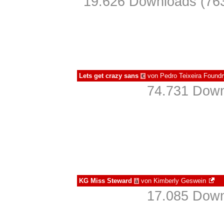
19.626 Downloads (763
Lets get crazy sans
von
Pedro Teixeira Foundr
€
74.731 Down
KG Miss Steward
von
Kimberly Geswein
à
17.085 Down