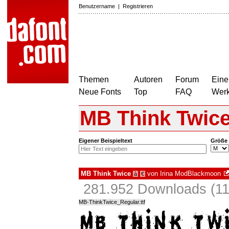
Benutzername
|
Registrieren
Themen
Autoren
Forum
Eine
Neue Fonts
Top
FAQ
Wer
MB Think Twic
Eigener Beispieltext
Größe
MB Think Twice
von
Irina ModBlackmoon
à
€
281.952 Downloads (11
MB-ThinkTwice_Regular.ttf