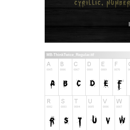
MB-ThinkTwice_Regular.ttf