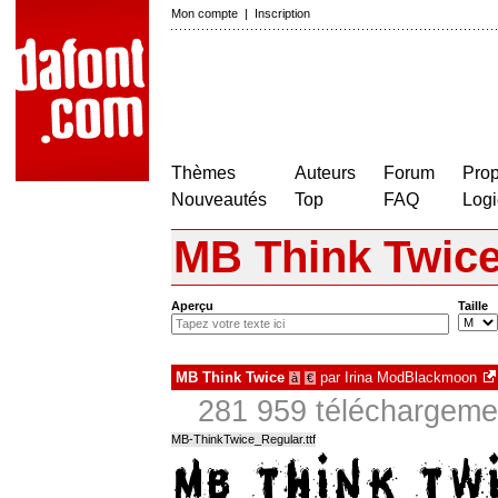
Mon compte
|
Inscription
Thèmes
Auteurs
Forum
Prop
Nouveautés
Top
FAQ
Logi
MB Think Twic
Aperçu
Taille
MB Think Twice
par
Irina ModBlackmoon
à
€
281 959 téléchargemen
MB-ThinkTwice_Regular.ttf