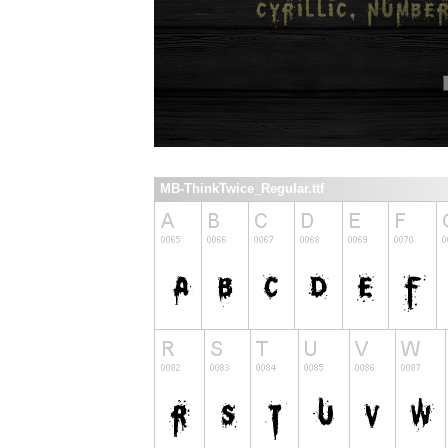
MB-ThinkTwice_Regular.ttf