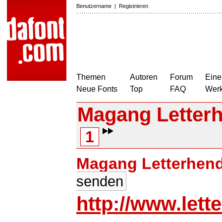
Benutzername
|
Registrieren
Themen
Autoren
Forum
Eine
Neue Fonts
Top
FAQ
Wer
Magang Letter
1
Magang Letterhen
senden
http://www.let