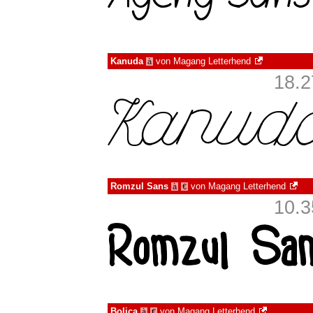
Kanuda
von
Magang Letterhend
à
18.2
Romzul Sans
von
Magang Letterhend
à
€
10.3
Bolica
von
Magang Letterhend
à
€