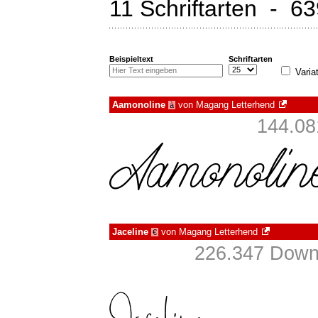
11 Schriftarten - 6
Beispieltext
Schriftarten
Varia
Aamonoline
von
Magang Letterhend
à
144.08
Jaceline
von
Magang Letterhend
€
226.347 Downl