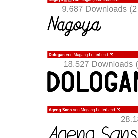
9.687 Downloads (2 
Dologan
von
Magang Letterhend
18.527 Downloads (
Ageng Sans
von
Magang Letterhend
28.1