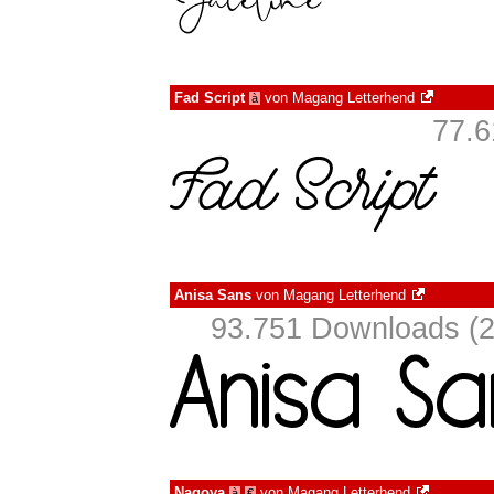
Fad Script
von
Magang Letterhend
à
77.6
Anisa Sans
von
Magang Letterhend
93.751 Downloads (2
Nagoya
von
Magang Letterhend
à
€