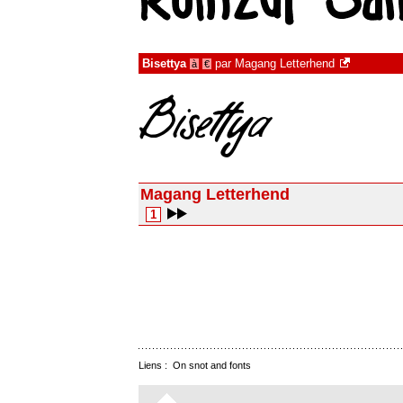
Bisettya
par
Magang Letterhend
à
€
Magang Letterhend
1
Liens :
On snot and fonts