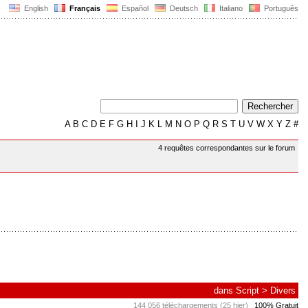
English
Français
Español
Deutsch
Italiano
Português
A
B
C
D
E
F
G
H
I
J
K
L
M
N
O
P
Q
R
S
T
U
V
W
X
Y
Z
#
4 requêtes correspondantes sur le forum
dans
Script
>
Divers
144 056 téléchargements (25 hier)
100% Gratuit