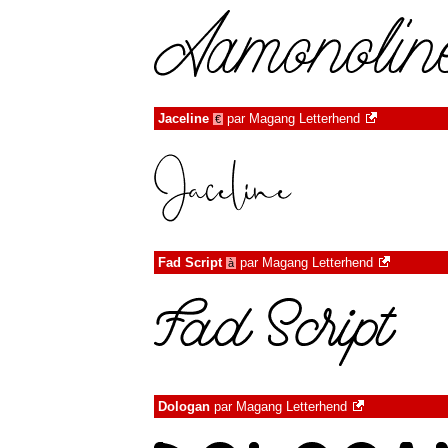
Jaceline
par
Magang Letterhend
€
Fad Script
par
Magang Letterhend
à
Dologan
par
Magang Letterhend