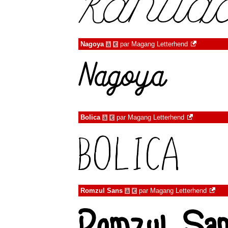
Nagoya
par
Magang Letterhend
à
€
Bolica
par
Magang Letterhend
à
€
Romzul Sans
par
Magang Letterhend
à
€