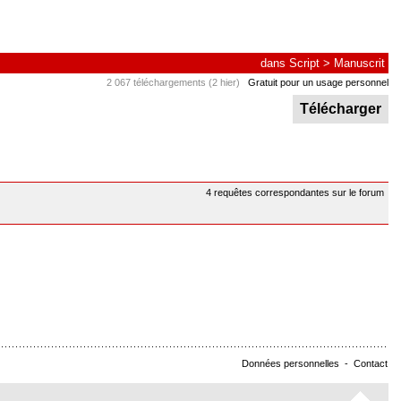
dans
Script
>
Manuscrit
2 067 téléchargements (2 hier)
Gratuit pour un usage personnel
Télécharger
4 requêtes correspondantes sur le forum
Données personnelles
-
Contact