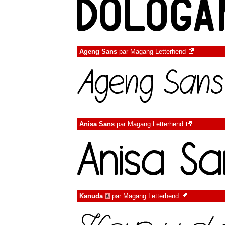
Ageng Sans
par
Magang Letterhend
Anisa Sans
par
Magang Letterhend
Kanuda
par
Magang Letterhend
à