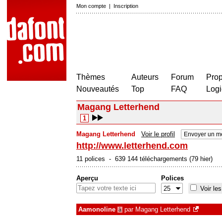
Mon compte
|
Inscription
Thèmes
Auteurs
Forum
Prop
Nouveautés
Top
FAQ
Logi
Magang Letterhend
1
Magang Letterhend
Voir le profil
Envoyer un m
http://www.letterhend.com
11 polices - 639 144 téléchargements (79 hier)
Aperçu
Polices
Voir les
Aamonoline
par
Magang Letterhend
à