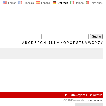
English
Français
Español
Deutsch
Italiano
Português
A
B
C
D
E
F
G
H
I
J
K
L
M
N
O
P
Q
R
S
T
U
V
W
X
Y
Z
#
in
Extravagant
>
Dekorativ
29.146 Downloads
Donationware