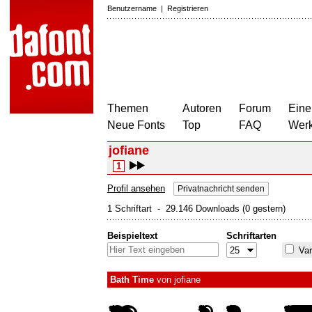
Benutzername
|
Registrieren
Themen
Autoren
Forum
Eine
Neue Fonts
Top
FAQ
Wer
jofiane
1
Profil ansehen
Privatnachricht senden
1 Schriftart - 29.146 Downloads (0 gestern)
Beispieltext
Schriftarten
Var
Bath Time
von
jofiane