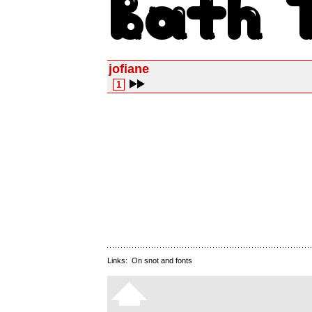
jofiane
1
Links:
On snot and fonts